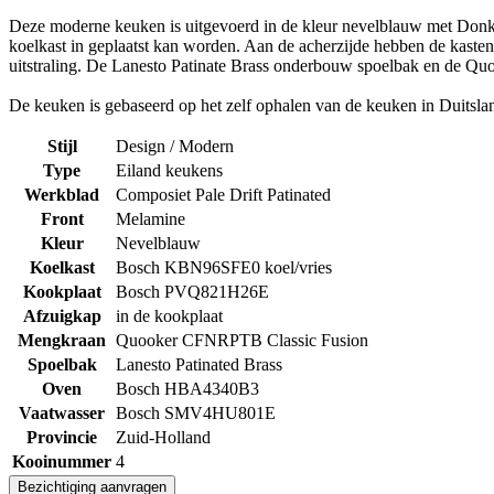
Deze moderne keuken is uitgevoerd in de kleur nevelblauw met Donker
koelkast in geplaatst kan worden. Aan de acherzijde hebben de kasten
uitstraling. De Lanesto Patinate Brass onderbouw spoelbak en de Quo
De keuken is gebaseerd op het zelf ophalen van de keuken in Duitsla
Stijl
Design / Modern
Type
Eiland keukens
Werkblad
Composiet Pale Drift Patinated
Front
Melamine
Kleur
Nevelblauw
Koelkast
Bosch KBN96SFE0 koel/vries
Kookplaat
Bosch PVQ821H26E
Afzuigkap
in de kookplaat
Mengkraan
Quooker CFNRPTB Classic Fusion
Spoelbak
Lanesto Patinated Brass
Oven
Bosch HBA4340B3
Vaatwasser
Bosch SMV4HU801E
Provincie
Zuid-Holland
Kooinummer
4
Bezichtiging aanvragen