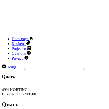
Homepage
Keukens
Projecten
Over ons
Privacy
Terug
Quarz
49% KORTING
€15.787,00
€7.980,00
Quarz