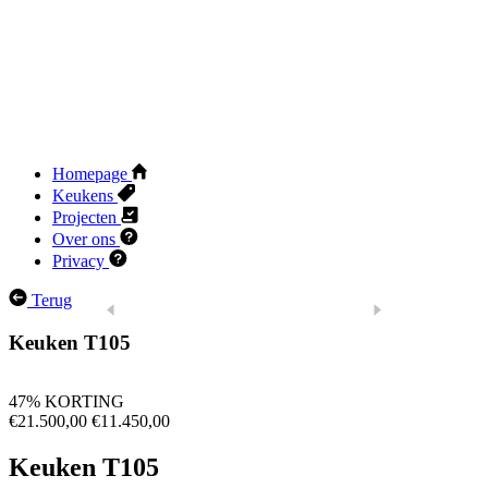
Homepage
Keukens
Projecten
Over ons
Privacy
Terug
Keuken T105
47% KORTING
€21.500,00
€11.450,00
Keuken T105