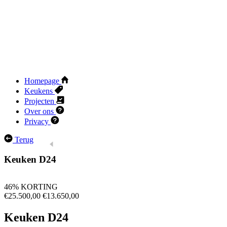
Homepage
Keukens
Projecten
Over ons
Privacy
Terug
Keuken D24
46% KORTING
€25.500,00
€13.650,00
Keuken D24