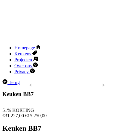
Homepage
Keukens
Projecten
Over ons
Privacy
Terug
Keuken BB7
51% KORTING
€31.227,00
€15.250,00
Keuken BB7